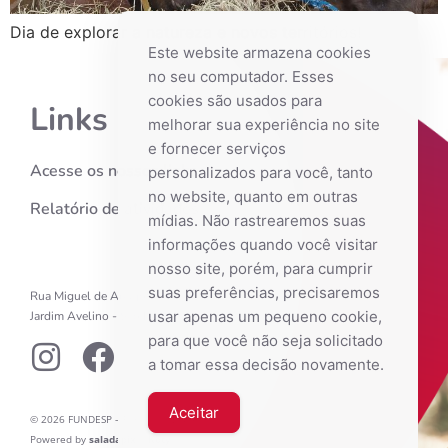
Dia de explorar a natureza e novos territórios!
Este website armazena cookies
no seu computador. Esses
cookies são usados ​​para
Links
melhorar sua experiência no site
e fornecer serviços
Acesse os nossos links
personalizados para você, tanto
no website, quanto em outras
Relatório de atividades
mídias. Não rastrearemos suas
informações quando você visitar
nosso site, porém, para cumprir
suas preferências, precisaremos
Rua Miguel de Araújo Barreto, 246
usar apenas um pequeno cookie,
Jardim Avelino - São Paulo - SP
para que você não seja solicitado
a tomar essa decisão novamente.
Aceitar
© 2026 FUNDESP – Fundação Esperança
Powered by
saladapix
+
Koty