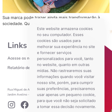
Sua marca pode trazer ainda mais transformação à
sociedade. Quer saber como?
Este website armazena cookies
no seu computador. Esses
cookies são usados ​​para
Links
melhorar sua experiência no site
e fornecer serviços
Acesse os nossos links
personalizados para você, tanto
no website, quanto em outras
Relatório de atividades
mídias. Não rastrearemos suas
informações quando você visitar
nosso site, porém, para cumprir
suas preferências, precisaremos
Rua Miguel de Araújo Barreto, 246
usar apenas um pequeno cookie,
Jardim Avelino - São Paulo - SP
para que você não seja solicitado
a tomar essa decisão novamente.