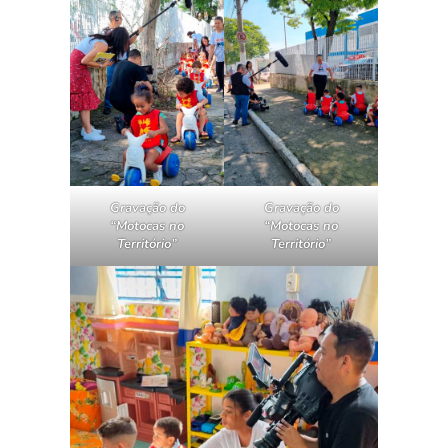
Gravação do
Gravação do
“Motocas no
“Motocas no
Território”
Território”