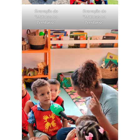
Gravação do
Gravação do
“Motocas no
“Motocas no
Território”
Território”