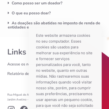
Como posso ser um doador?
O que eu posso doar?
As doações são abatidas no imposto de renda de
entidades e empresas?
Este website armazena cookies
no seu computador. Esses
cookies são usados ​​para
Links
melhorar sua experiência no site
e fornecer serviços
Acesse os nossos links
personalizados para você, tanto
no website, quanto em outras
Relatório de atividades
mídias. Não rastrearemos suas
informações quando você visitar
nosso site, porém, para cumprir
suas preferências, precisaremos
Rua Miguel de Araújo Barreto, 246
usar apenas um pequeno cookie,
Jardim Avelino - São Paulo - SP
para que você não seja solicitado