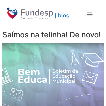
| blog
Saímos na telinha! De novo!