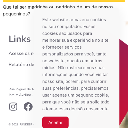
Que tal ser madrinha ou padrinho de um de nossos
pequeninos?
Este website armazena cookies
no seu computador. Esses
cookies são usados ​​para
Links
melhorar sua experiência no site
e fornecer serviços
Acesse os nossos links
personalizados para você, tanto
no website, quanto em outras
Relatório de atividades
mídias. Não rastrearemos suas
informações quando você visitar
nosso site, porém, para cumprir
suas preferências, precisaremos
Rua Miguel de Araújo Barreto, 246
usar apenas um pequeno cookie,
Jardim Avelino - São Paulo - SP
para que você não seja solicitado
a tomar essa decisão novamente.
Aceitar
© 2026 FUNDESP – Fundação Esperança